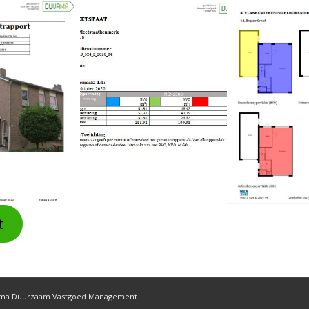
t
ama Duurzaam Vastgoed Management