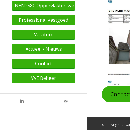
NEN2580 Oppervlakten van de panden
Professional Vastgoed
Vacature
Actueel / Nieuws
Contact
VvE Beheer
Contac
© Copyright Duv