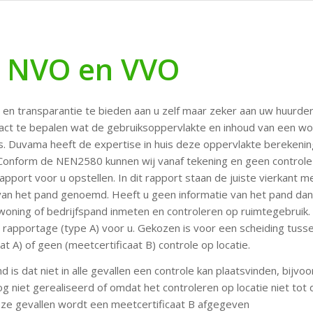
 NVO en VVO
en transparantie te bieden aan u zelf maar zeker aan uw huurder
act te bepalen wat de gebruiksoppervlakte en inhoud van een wo
is. Duvama heeft de expertise in huis deze oppervlakte berekenin
Conform de NEN2580 kunnen wij vanaf tekening en geen controle 
apport voor u opstellen. In dit rapport staan de juiste vierkant m
n het pand genoemd. Heeft u geen informatie van het pand dan
 woning of bedrijfspand inmeten en controleren op ruimtegebruik.
apportage (type A) voor u. Gekozen is voor een scheiding tuss
at A) of geen (meetcertificaat B) controle op locatie.
 is dat niet in alle gevallen een controle kan plaatsvinden, bijv
og niet gerealiseerd of omdat het controleren op locatie niet tot
eze gevallen wordt een meetcertificaat B afgegeven