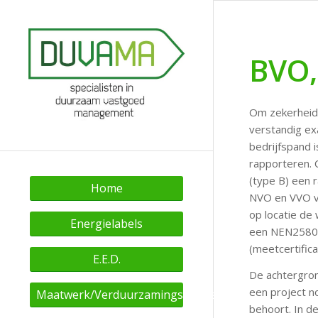
BVO,
Om zekerheid 
verstandig ex
bedrijfspand 
rapporteren. 
(type B) een r
Home
NVO en VVO va
op locatie de
Energielabels
een NEN2580 r
(meetcertifica
E.E.D.
De achtergrond
een project n
Maatwerk/Verduurzamingsadvies
behoort. In d