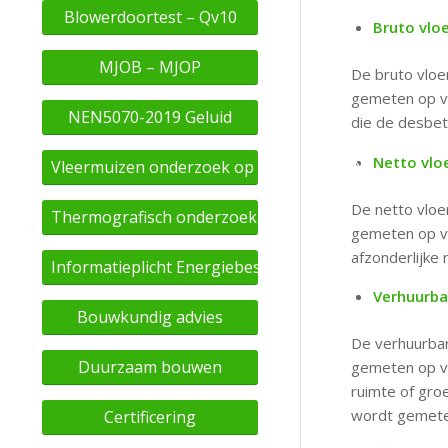
Blowerdoortest – Qv10
Bruto vlo
MJOB – MJOP
De bruto vloe
gemeten op vl
NEN5070-2019 Geluid
die de desbet
Netto vlo
Vleermuizen onderzoek op basis van eDNA
De netto vloe
Thermografisch onderzoek
gemeten op vl
afzonderlijke 
Informatieplicht Energiebesparing
Verhuurba
Bouwkundig advies
De verhuurbar
Duurzaam bouwen
gemeten op vl
ruimte of groe
wordt gemeten
Certificering