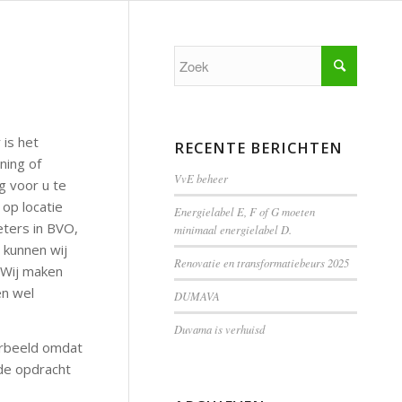
 is het
RECENTE BERICHTEN
ning of
VvE beheer
g voor u te
op locatie
Energielabel E, F of G moeten
eters in BVO,
minimaal energielabel D.
 kunnen wij
Renovatie en transformatiebeurs 2025
 Wij maken
en wel
DUMAVA
Duvama is verhuisd
oorbeeld omdat
 de opdracht