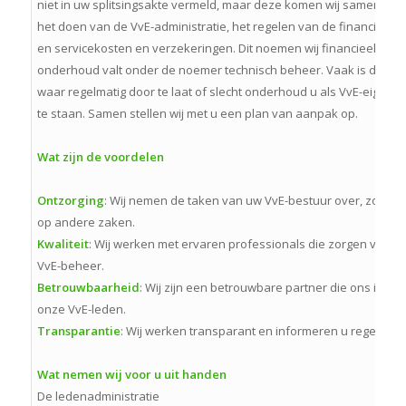
niet in uw splitsingsakte vermeld, maar deze komen wij samen ove
het doen van de VvE-administratie, het regelen van de financiën v
en servicekosten en verzekeringen. Dit noemen wij financieel behe
onderhoud valt onder de noemer technisch beheer. Vaak is dit he
waar regelmatig door te laat of slecht onderhoud u als VvE-eigena
te staan. Samen stellen wij met u een plan van aanpak op.
Wat zijn de voordelen
Ontzorging
: Wij nemen de taken van uw VvE-bestuur over, zodat u
op andere zaken.
Kwaliteit
: Wij werken met ervaren professionals die zorgen voor e
VvE-beheer.
Betrouwbaarheid
: Wij zijn een betrouwbare partner die ons inze
onze VvE-leden.
Transparantie
: Wij werken transparant en informeren u regelmati
Wat nemen wij voor u uit handen
De ledenadministratie