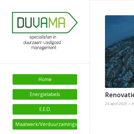
Home
Renovati
Energielabels
/
24 april 2025
i
E.E.D.
Maatwerk/Verduurzamingsadvies