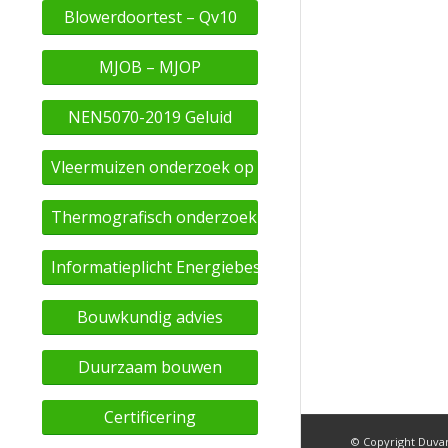
Blowerdoortest – Qv10
MJOB – MJOP
NEN5070-2019 Geluid
Vleermuizen onderzoek op basis van eDNA
Thermografisch onderzoek
Informatieplicht Energiebesparing
Bouwkundig advies
Duurzaam bouwen
Certificering
© Copyright Duv