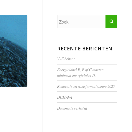
RECENTE BERICHTEN
VvE beheer
Energielabel E, F of G moeten
minimaal energielabel D.
Renovatie en transformatiebeurs 2025
DUMAVA
Duvama is verhuisd