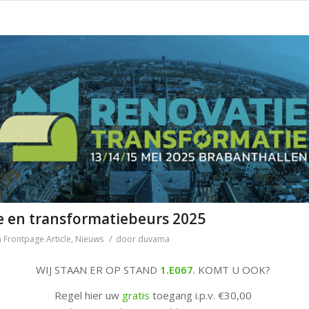
e en transformatiebeurs 2025
/
n
Frontpage Article
,
Nieuws
door
duvama
WIJ STAAN ER OP STAND
1.E067
. KOMT U OOK?
Regel hier uw
gratis
toegang i.p.v. €30,00