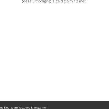
(deze uitnodiging is geldig t/m 12 mei)
ama Duurzaam Vastgoed Management