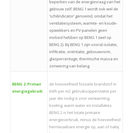
beperken van de energievraag van het
gebouw zelf. BENG 1 wordt ook wel de
‘schilindicator’ genoemd, omdat het
ventilatiesysteem, warmte- en koude-
opwekkers en PV-panelen geen
invloed hebben op BENG 1 (wel op
BENG 2). Bij BENG 1 zijn vooral isolatie,
infiltratie, oriëntatie, gebouwvorm,
glaspercentage, thermische massa en
zonwering van belang.
BENG 2. Primair
de hoeveelheid fossiele brandstof in
energiegebruik:
kWh per m2 gebruiksoppervlakte per
jaar die nodig is voor verwarming,
koeling, warm water en installaties.
BENG 2 is het totale primaire
energieverbruik, minus de hoeveelheid
hernieuwbare energie op, aan of nabij